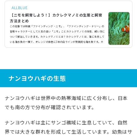
ALLBLUE
【ニモを飼育しよう！】カクレクマノミの生態と飼育
方法まとめ
この記事では映画「ファインディング・ニモ」、「ファインディング・ドリー」の
登場キャラクターとして人気の高い「ニモ」ことカクレクマノミの生態、飼い方に
ついて解説していきます。カクレクマノミとは？カクレクマノミは、海に生息して
いる海水魚の一種で、オレンジの体色に3本の白ラインが特徴的な海水魚です。大
きさは幼魚で2cm程度、最大でも8cm程度にしかならず、海水魚の中では非常に小
型な種だと言えます。ディズニーの映画、「ファインディング・ニモ」で主役キャ
ラクターとして登場して以降、ディズニーキャラとしてはもち...
ナンヨウハギの生態
ナンヨウハギは世界中の熱帯海域に広く分布し、日本
でも南の方で分布が確認されています。
ナンヨウハギは主にサンゴ礁域に生息していて、自然
界では大きな群れを形成して生活しています。幼魚はサ