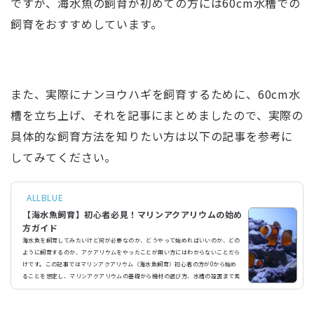
ですが、海水魚の飼育が初めての方には60cm水槽での
飼育をおすすめしています。
また、実際にナンヨウハギを飼育するために、60cm水
槽を立ち上げ、それを記事にまとめましたので、実際の
具体的な飼育方法を知りたい方は以下の記事を参考に
してみてください。
ALLBLUE
【海水魚飼育】初心者必見！マリンアクアリウムの始め
方ガイド
海水魚を飼育してみたいけど何が必要なのか、どうやって始めればいいのか、どの
ように飼育するのか、アクアリウムをやったことが無い方にはわからないことだら
けです。この記事ではマリンアクアリウム（海水魚飼育）初心者の方が0から始め
ることを想定し、マリンアクアリウムの基礎から機材の選び方、水槽の設置まで実
際に水槽を立ち上げた例を交えながら詳しく解説していきます。そもそもマリンア
クアリウムとは？マリンアクアリウムとは、文字通り海水で飼育を行うアクアリウ
ムのことです。淡水で行う一般的なアクアリウムとは、飼育...