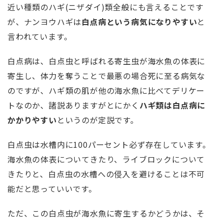
近い種類のハギ(ニザダイ)類全般にも言えることです
が、ナンヨウハギは
白点病という病気になりやすい
と
言われています。
白点病は、白点虫と呼ばれる寄生虫が海水魚の体表に
寄生し、体力を奪うことで最悪の場合死に至る病気な
のですが、ハギ類の肌が他の海水魚に比べてデリケー
トなのか、諸説ありますがとにかく
ハギ類は白点病に
かかりやすい
というのが定説です。
白点虫は水槽内に100パーセント必ず存在しています。
海水魚の体表についてきたり、ライブロックについて
きたりと、白点虫の水槽への侵入を避けることは不可
能だと思っていいです。
ただ、この白点虫が海水魚に寄生するかどうかは、そ