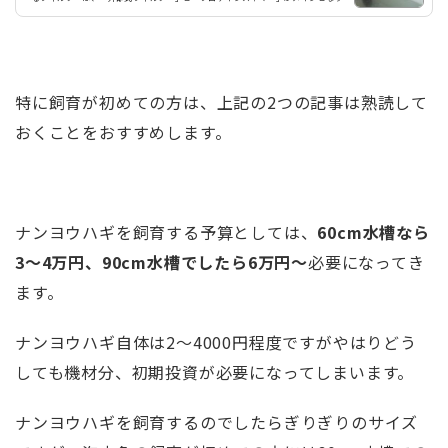
ます。この記事では、海水水槽で使用されるろ過方式を解説し、また筆者のおすす
めのフィルター、プロテインスキマーを紹介していきます。そもそも「ろ過」と
は？水槽内の海水は、魚やその他生物(微小生物、バクテリア等...
特に飼育が初めての方は、上記の2つの記事は熟読して
おくことをおすすめします。
ナンヨウハギを飼育する予算としては、
60cm水槽なら
3～4万円、90cm水槽でしたら6万円～
必要になってき
ます。
ナンヨウハギ自体は2～4000円程度ですがやはりどう
しても機材分、初期投資が必要になってしまいます。
ナンヨウハギを飼育するのでしたらぎりぎりのサイズ