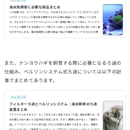
海水魚飼育に必要な用品まとめ
この記事では、マリンアクアリウム、その中でもカクレクマノミ(ニモ)やナンヨウ
ハギ(ドリー)といった海水魚を飼育するのに必要な用品について解説していきま
す。そもそもマリンアクアリウムについて全く知識が無いという方は↓ マリンアク
アリウムで飼育できる生物について知りたい方は↓ 以上の記事を先に読んでおく事
をおすすめします。海水魚飼育に必要な用品一覧以下画像クリックでcharmの商
品販売ページへ飛びます。水槽アクアリウムをする上で必要不可欠です。サイズや
素材、品質など水槽には様々な種類、違いがあります...
また、ナンヨウハギを飼育する際に必要となるろ過の
仕組み、ベルリンシステム式ろ過については以下の記
事でまとめてあります。
ALLBLUE
フィルターろ過とベルリンシステム｜海水飼育のろ過
装置まとめ
アクアリウムをする上で、なくてはならない存在である「ろ過」海水水槽では、淡
水水槽とはまた違ったろ過方式が存在します。大きく2種類に分けると、「通常ろ
過」と「ベルリンシステム式ろ過」の2つに分類する事ができます。また、使用す
るフィルターは、「外部式フィルター」と「プロテインスキマー」がメインとなり