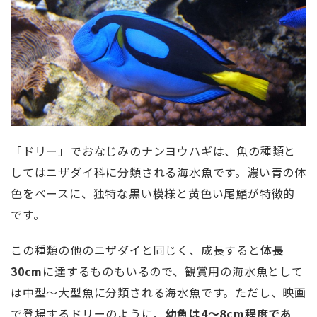
「ドリー」でおなじみのナンヨウハギは、魚の種類と
してはニザダイ科に分類される海水魚です。濃い青の体
色をベースに、独特な黒い模様と黄色い尾鰭が特徴的
です。
この種類の他のニザダイと同じく、成長すると
体長
30cm
に達するものもいるので、観賞用の海水魚として
は中型～大型魚に分類される海水魚です。ただし、映画
で登場するドリーのように、
幼魚は4～8cm程度であ