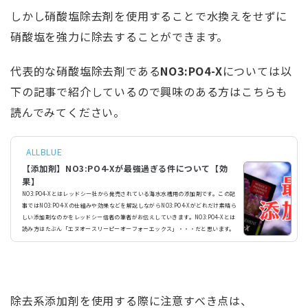
しかし硝酸塩除去剤を使用することで水換えをせずに
硝酸塩を強力に除去することができます。
代表的な硝酸塩除去剤である
NO3:PO4-X
については以
下の記事で紹介しているので興味のある方はこちらも
読んでみてください。
ALLBLUE
【添加剤】NO3:PO4-Xが最強過ぎる件について【効
果】
NO3:PO4-Xとはレッドシー社から発売されている海水水槽用の添加剤です。この記
事ではNO3:PO4-Xの仕組みや効果などを解説しながらNO3:PO4-Xがどれだけ素晴ら
しい添加剤なのかをレッドシー信者の筆者がお伝えしていきます。NO3:PO4-Xとは
読み方はたぶん「エヌオースリーピーオーフォーエックス」・・・だと思います。
NO3は硝酸塩、PO4はリン酸塩を表します。Xは多分ですけど除外するという意味の
excludeの略じゃないかなと思います。(適当)つまりNO3:PO4-Xは硝酸塩とリン酸
塩を除去するという意味です！！！ 実際にレッドシーのNO3:...
除去系添加剤を使用する際に注意すべき点は、