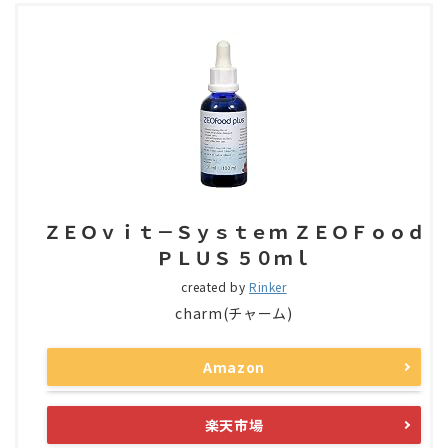
ＺＥＯｖｉｔ－Ｓｙｓｔｅｍ ＺＥＯＦｏｏｄ
ＰＬＵＳ ５０ｍｌ
created by
Rinker
charm(チャーム)
Amazon
楽天市場