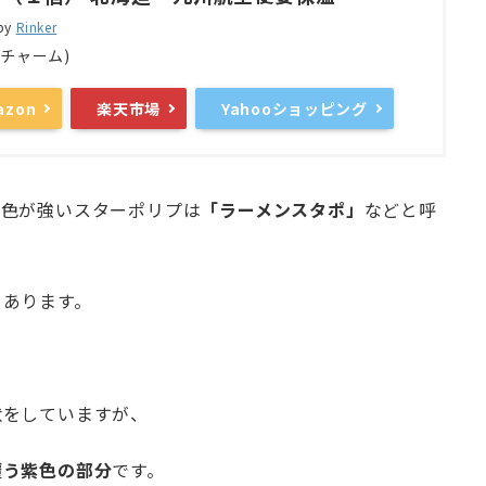
 by
Rinker
m(チャーム)
azon
楽天市場
Yahooショッピング
光色が強いスターポリプは
「ラーメンスタポ」
などと呼
もあります。
状をしていますが、
覆う紫色の部分
です。