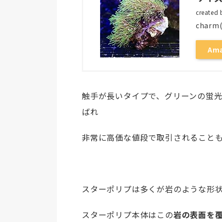
created
char
Am
触手が長いタイプで、グリーンの蛍
ばれ
非常に高価な値段で取引されること
スターポリプは多くが岩のような形
スターポリプ本体はこの
岩の表面を