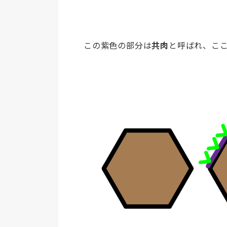
この紫色の部分は
共肉
と呼ばれ、こ