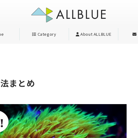
me
Category
About ALLBLUE
方法まとめ