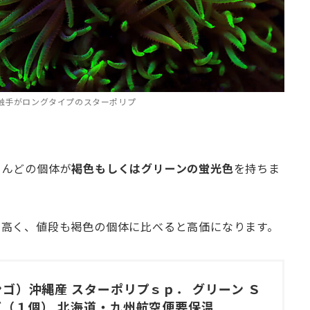
触手がロングタイプのスターポリプ
とんどの個体が
褐色もしくはグリーンの蛍光色
を持ちま
が高く、値段も褐色の個体に比べると高価になります。
ゴ）沖縄産 スターポリプｓｐ． グリーン Ｓ
ズ（１個） 北海道・九州航空便要保温